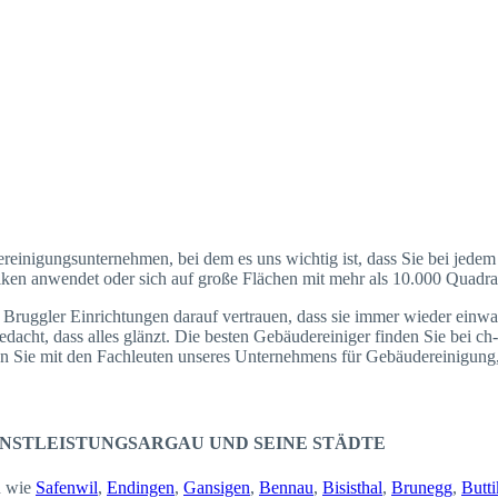
reinigungsunternehmen, bei dem es uns wichtig ist, dass Sie bei jedem 
en anwendet oder sich auf große Flächen mit mehr als 10.000 Quadratfu
 Bruggler Einrichtungen darauf vertrauen, dass sie immer wieder einwan
edacht, dass alles glänzt. Die besten Gebäudereiniger finden Sie bei c
hen Sie mit den Fachleuten unseres Unternehmens für Gebäudereinigung
NSTLEISTUNGSARGAU UND SEINE STÄDTE
n wie
Safenwil
,
Endingen
,
Gansigen
,
Bennau
,
Bisisthal
,
Brunegg
,
Butt