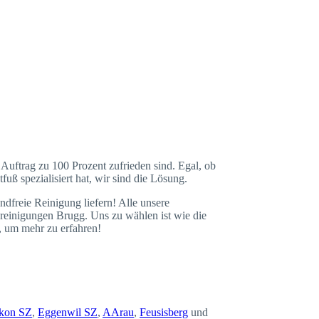
Auftrag zu 100 Prozent zufrieden sind. Egal, ob
ß spezialisiert hat, wir sind die Lösung.
dfreie Reinigung liefern! Alle unsere
h-reinigungen Brugg. Uns zu wählen ist wie die
, um mehr zu erfahren!
ikon SZ
,
Eggenwil SZ
,
AArau
,
Feusisberg
und