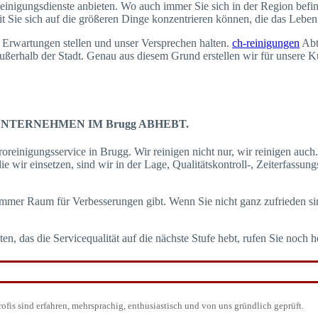
 Reinigungsdienste anbieten. Wo auch immer Sie sich in der Region befi
Sie sich auf die größeren Dinge konzentrieren können, die das Leben 
n Erwartungen stellen und unser Versprechen halten.
ch-reinigungen
Abtw
außerhalb der Stadt. Genau aus diesem Grund erstellen wir für unsere 
NTERNEHMEN IM Brugg ABHEBT.
einigungsservice in Brugg. Wir reinigen nicht nur, wir reinigen auc
die wir einsetzen, sind wir in der Lage, Qualitätskontroll-, Zeiterfass
immer Raum für Verbesserungen gibt. Wenn Sie nicht ganz zufrieden si
das die Servicequalität auf die nächste Stufe hebt, rufen Sie noch h
fis sind erfahren, mehrsprachig, enthusiastisch und von uns gründlich geprüft.