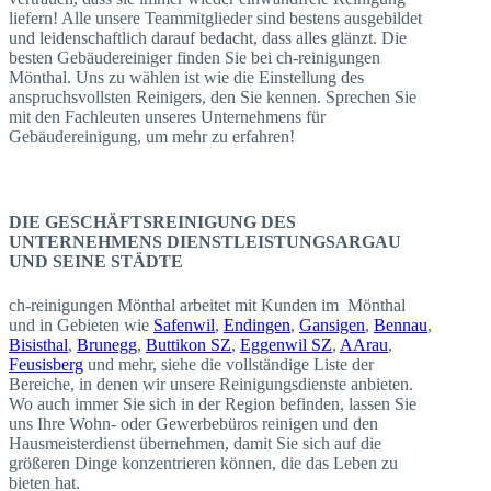
liefern! Alle unsere Teammitglieder sind bestens ausgebildet
und leidenschaftlich darauf bedacht, dass alles glänzt. Die
besten Gebäudereiniger finden Sie bei ch-reinigungen
Mönthal. Uns zu wählen ist wie die Einstellung des
anspruchsvollsten Reinigers, den Sie kennen. Sprechen Sie
mit den Fachleuten unseres Unternehmens für
Gebäudereinigung, um mehr zu erfahren!
DIE GESCHÄFTSREINIGUNG DES
UNTERNEHMENS DIENSTLEISTUNGSARGAU
UND SEINE STÄDTE
ch-reinigungen Mönthal arbeitet mit Kunden im Mönthal
und in Gebieten wie
Safenwil
,
Endingen
,
Gansigen
,
Bennau
,
Bisisthal
,
Brunegg
,
Buttikon SZ
,
Eggenwil SZ
,
AArau
,
Feusisberg
und mehr, siehe die vollständige Liste der
Bereiche, in denen wir unsere Reinigungsdienste anbieten.
Wo auch immer Sie sich in der Region befinden, lassen Sie
uns Ihre Wohn- oder Gewerbebüros reinigen und den
Hausmeisterdienst übernehmen, damit Sie sich auf die
größeren Dinge konzentrieren können, die das Leben zu
bieten hat.