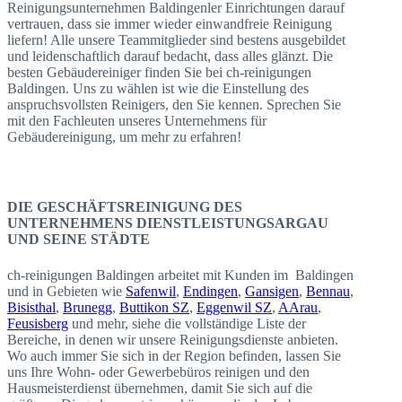
Reinigungsunternehmen Baldingenler Einrichtungen darauf
vertrauen, dass sie immer wieder einwandfreie Reinigung
liefern! Alle unsere Teammitglieder sind bestens ausgebildet
und leidenschaftlich darauf bedacht, dass alles glänzt. Die
besten Gebäudereiniger finden Sie bei ch-reinigungen
Baldingen. Uns zu wählen ist wie die Einstellung des
anspruchsvollsten Reinigers, den Sie kennen. Sprechen Sie
mit den Fachleuten unseres Unternehmens für
Gebäudereinigung, um mehr zu erfahren!
DIE GESCHÄFTSREINIGUNG DES
UNTERNEHMENS DIENSTLEISTUNGSARGAU
UND SEINE STÄDTE
ch-reinigungen Baldingen arbeitet mit Kunden im Baldingen
und in Gebieten wie
Safenwil
,
Endingen
,
Gansigen
,
Bennau
,
Bisisthal
,
Brunegg
,
Buttikon SZ
,
Eggenwil SZ
,
AArau
,
Feusisberg
und mehr, siehe die vollständige Liste der
Bereiche, in denen wir unsere Reinigungsdienste anbieten.
Wo auch immer Sie sich in der Region befinden, lassen Sie
uns Ihre Wohn- oder Gewerbebüros reinigen und den
Hausmeisterdienst übernehmen, damit Sie sich auf die