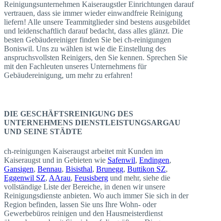
Reinigungsunternehmen Kaiseraugstler Einrichtungen darauf
vertrauen, dass sie immer wieder einwandfreie Reinigung
liefern! Alle unsere Teammitglieder sind bestens ausgebildet
und leidenschaftlich darauf bedacht, dass alles glänzt. Die
besten Gebäudereiniger finden Sie bei ch-reinigungen
Boniswil. Uns zu wählen ist wie die Einstellung des
anspruchsvollsten Reinigers, den Sie kennen. Sprechen Sie
mit den Fachleuten unseres Unternehmens für
Gebäudereinigung, um mehr zu erfahren!
DIE GESCHÄFTSREINIGUNG DES
UNTERNEHMENS DIENSTLEISTUNGSARGAU
UND SEINE STÄDTE
ch-reinigungen Kaiseraugst arbeitet mit Kunden im
Kaiseraugst und in Gebieten wie
Safenwil
,
Endingen
,
Gansigen
,
Bennau
,
Bisisthal
,
Brunegg
,
Buttikon SZ
,
Eggenwil SZ
,
AArau
,
Feusisberg
und mehr, siehe die
vollständige Liste der Bereiche, in denen wir unsere
Reinigungsdienste anbieten. Wo auch immer Sie sich in der
Region befinden, lassen Sie uns Ihre Wohn- oder
Gewerbebüros reinigen und den Hausmeisterdienst