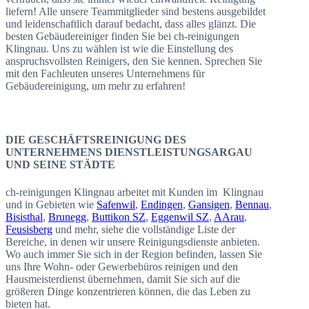
liefern! Alle unsere Teammitglieder sind bestens ausgebildet
und leidenschaftlich darauf bedacht, dass alles glänzt. Die
besten Gebäudereiniger finden Sie bei ch-reinigungen
Klingnau. Uns zu wählen ist wie die Einstellung des
anspruchsvollsten Reinigers, den Sie kennen. Sprechen Sie
mit den Fachleuten unseres Unternehmens für
Gebäudereinigung, um mehr zu erfahren!
DIE GESCHÄFTSREINIGUNG DES
UNTERNEHMENS DIENSTLEISTUNGSARGAU
UND SEINE STÄDTE
ch-reinigungen Klingnau arbeitet mit Kunden im Klingnau
und in Gebieten wie
Safenwil
,
Endingen
,
Gansigen
,
Bennau
,
Bisisthal
,
Brunegg
,
Buttikon SZ
,
Eggenwil SZ
,
AArau
,
Feusisberg
und mehr, siehe die vollständige Liste der
Bereiche, in denen wir unsere Reinigungsdienste anbieten.
Wo auch immer Sie sich in der Region befinden, lassen Sie
uns Ihre Wohn- oder Gewerbebüros reinigen und den
Hausmeisterdienst übernehmen, damit Sie sich auf die
größeren Dinge konzentrieren können, die das Leben zu
bieten hat.