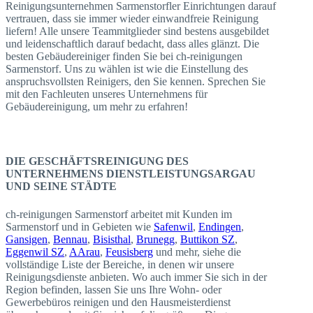
Reinigungsunternehmen Sarmenstorfler Einrichtungen darauf
vertrauen, dass sie immer wieder einwandfreie Reinigung
liefern! Alle unsere Teammitglieder sind bestens ausgebildet
und leidenschaftlich darauf bedacht, dass alles glänzt. Die
besten Gebäudereiniger finden Sie bei ch-reinigungen
Sarmenstorf. Uns zu wählen ist wie die Einstellung des
anspruchsvollsten Reinigers, den Sie kennen. Sprechen Sie
mit den Fachleuten unseres Unternehmens für
Gebäudereinigung, um mehr zu erfahren!
DIE GESCHÄFTSREINIGUNG DES
UNTERNEHMENS DIENSTLEISTUNGSARGAU
UND SEINE STÄDTE
ch-reinigungen Sarmenstorf arbeitet mit Kunden im
Sarmenstorf und in Gebieten wie
Safenwil
,
Endingen
,
Gansigen
,
Bennau
,
Bisisthal
,
Brunegg
,
Buttikon SZ
,
Eggenwil SZ
,
AArau
,
Feusisberg
und mehr, siehe die
vollständige Liste der Bereiche, in denen wir unsere
Reinigungsdienste anbieten. Wo auch immer Sie sich in der
Region befinden, lassen Sie uns Ihre Wohn- oder
Gewerbebüros reinigen und den Hausmeisterdienst