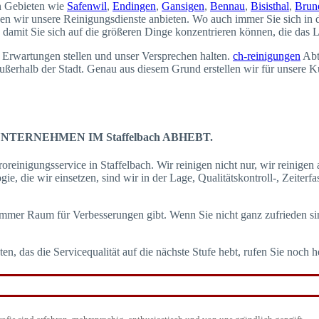
in Gebieten wie
Safenwil
,
Endingen
,
Gansigen
,
Bennau
,
Bisisthal
,
Brun
enen wir unsere Reinigungsdienste anbieten. Wo auch immer Sie sich in 
amit Sie sich auf die größeren Dinge konzentrieren können, die das L
n Erwartungen stellen und unser Versprechen halten.
ch-reinigungen
Abtw
außerhalb der Stadt. Genau aus diesem Grund erstellen wir für unsere 
TERNEHMEN IM Staffelbach ABHEBT.
einigungsservice in Staffelbach. Wir reinigen nicht nur, wir reinige
ogie, die wir einsetzen, sind wir in der Lage, Qualitätskontroll-, Zeit
immer Raum für Verbesserungen gibt. Wenn Sie nicht ganz zufrieden si
das die Servicequalität auf die nächste Stufe hebt, rufen Sie noch h