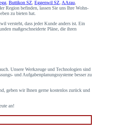
egg
,
Buttikon SZ
,
Eggenwil SZ
,
AArau
,
der Region befinden, lassen Sie uns Ihre Wohn-
eben zu bieten hat.
il versteht, dass jeder Kunde anders ist. Ein
Kunden maßgeschneiderte Pläne, die ihren
n auch. Unsere Werkzeuge und Technologien sind
erfassungs- und Aufgabenplanungssysteme besser zu
nd, geben wir Ihnen gerne kostenlos zurück und
eute an!