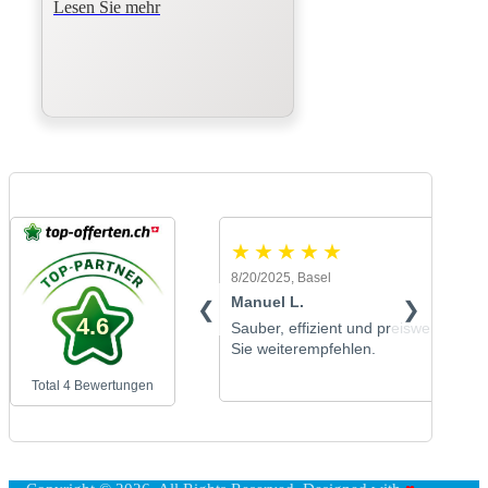
Lesen Sie mehr
8/20/2025, Basel
Manuel L.
❮
❯
4.6
Sauber, effizient und preiswert - wer
Sie weiterempfehlen.
Total
4
Bewertungen