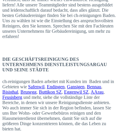
liefern! Alle unsere Teammitglieder sind bestens ausgebildet
und leidenschaftlich darauf bedacht, dass alles glänzt. Die
besten Gebäudereiniger finden Sie bei ch-reinigungen Baden.
Uns zu wählen ist wie die Einstellung des anspruchsvollsten
Reinigers, den Sie kennen. Sprechen Sie mit den Fachleuten
unseres Unternehmens für Gebäudereinigung, um mehr zu
erfahren!
DIE GESCHÄFTSREINIGUNG DES
UNTERNEHMENS DIENSTLEISTUNGSARGAU
UND SEINE STÄDTE
ch-reinigungen Baden arbeitet mit Kunden im Baden und in
Gebieten wie
Safenwil
,
Endingen
,
Gansigen
,
Bennau
,
Bisisthal
,
Brunegg
,
Buttikon SZ
,
Eggenwil SZ
,
AArau
,
Feusisberg
und mehr, siehe die vollständige Liste der
Bereiche, in denen wir unsere Reinigungsdienste anbieten.
Wo auch immer Sie sich in der Region befinden, lassen Sie
uns Ihre Wohn- oder Gewerbebüros reinigen und den
Hausmeisterdienst übernehmen, damit Sie sich auf die
größeren Dinge konzentrieren können, die das Leben zu
bieten hat.