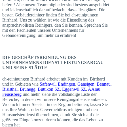
liefern! Alle unsere Teammitglieder sind bestens ausgebildet
und leidenschaftlich darauf bedacht, dass alles glänzt. Die
besten Gebäudereiniger finden Sie bei ch-reinigungen
Birrhard. Uns zu wählen ist wie die Einstellung des
anspruchsvollsten Reinigers, den Sie kennen. Sprechen Sie
mit den Fachleuten unseres Unternehmens für
Gebäudereinigung, um mehr zu erfahren!
DIE GESCHÄFTSREINIGUNG DES
UNTERNEHMENS DIENSTLEISTUNGSARGAU
UND SEINE STÄDTE
ch-reinigungen Birrhard arbeitet mit Kunden im Birrhard
und in Gebieten wie
Safenwil
,
Endingen
,
Gansigen
,
Bennau
,
Bisisthal
,
Brunegg
,
Buttikon SZ
,
Eggenwil SZ
,
AArau
,
Feusisberg
und mehr, siehe die vollständige Liste der
Bereiche, in denen wir unsere Reinigungsdienste anbieten.
Wo auch immer Sie sich in der Region befinden, lassen Sie
uns Ihre Wohn- oder Gewerbebüros reinigen und den
Hausmeisterdienst übernehmen, damit Sie sich auf die
größeren Dinge konzentrieren können, die das Leben zu
bieten hat.