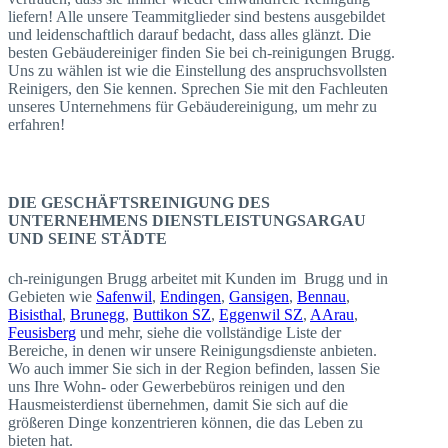
liefern! Alle unsere Teammitglieder sind bestens ausgebildet
und leidenschaftlich darauf bedacht, dass alles glänzt. Die
besten Gebäudereiniger finden Sie bei ch-reinigungen Brugg.
Uns zu wählen ist wie die Einstellung des anspruchsvollsten
Reinigers, den Sie kennen. Sprechen Sie mit den Fachleuten
unseres Unternehmens für Gebäudereinigung, um mehr zu
erfahren!
DIE GESCHÄFTSREINIGUNG DES
UNTERNEHMENS DIENSTLEISTUNGSARGAU
UND SEINE STÄDTE
ch-reinigungen Brugg arbeitet mit Kunden im Brugg und in
Gebieten wie
Safenwil
,
Endingen
,
Gansigen
,
Bennau
,
Bisisthal
,
Brunegg
,
Buttikon SZ
,
Eggenwil SZ
,
AArau
,
Feusisberg
und mehr, siehe die vollständige Liste der
Bereiche, in denen wir unsere Reinigungsdienste anbieten.
Wo auch immer Sie sich in der Region befinden, lassen Sie
uns Ihre Wohn- oder Gewerbebüros reinigen und den
Hausmeisterdienst übernehmen, damit Sie sich auf die
größeren Dinge konzentrieren können, die das Leben zu
bieten hat.