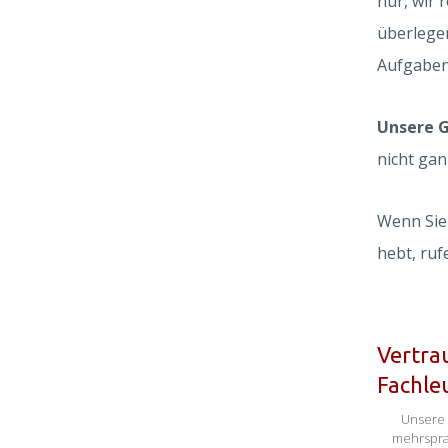
nur, wir 
überlegen
Aufgaben
Unsere G
nicht gan
Wenn Sie
hebt, ruf
Vertra
Fachle
Unsere 
mehrspra