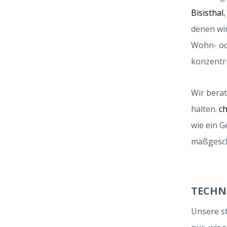
Bisisthal
denen wir
Wohn- od
konzentri
Wir berat
halten.
c
wie ein G
maßgesch
TECHN
Unsere s