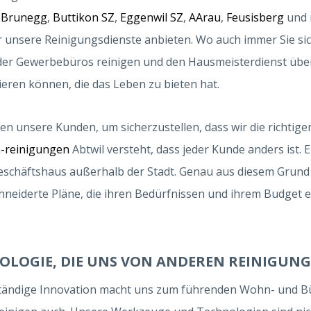
,
Brunegg
,
Buttikon SZ
,
Eggenwil SZ
,
AArau
,
Feusisberg
und m
 unsere Reinigungsdienste anbieten. Wo auch immer Sie sich
er Gewerbebüros reinigen und den Hausmeisterdienst über
eren können, die das Leben zu bieten hat.
en unsere Kunden, um sicherzustellen, dass wir die richti
h-reinigungen
Abtwil versteht, dass jeder Kunde anders ist. 
eschäftshaus außerhalb der Stadt. Genau aus diesem Grund 
neiderte Pläne, die ihren Bedürfnissen und ihrem Budget 
OLOGIE, DIE UNS VON ANDEREN REINIGUNG
tändige Innovation macht uns zum führenden Wohn- und Büro