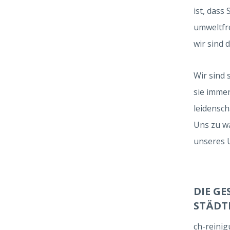
ist, dass
umweltfre
wir sind 
Wir sind 
sie immer
leidensch
Uns zu wä
unseres 
DIE G
STÄDT
ch-reinig