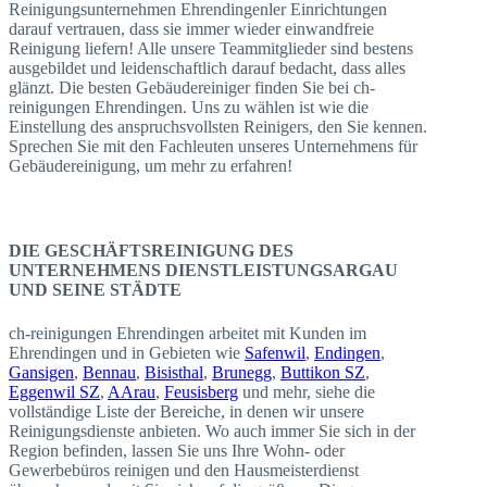
Reinigungsunternehmen Ehrendingenler Einrichtungen
darauf vertrauen, dass sie immer wieder einwandfreie
Reinigung liefern! Alle unsere Teammitglieder sind bestens
ausgebildet und leidenschaftlich darauf bedacht, dass alles
glänzt. Die besten Gebäudereiniger finden Sie bei ch-
reinigungen Ehrendingen. Uns zu wählen ist wie die
Einstellung des anspruchsvollsten Reinigers, den Sie kennen.
Sprechen Sie mit den Fachleuten unseres Unternehmens für
Gebäudereinigung, um mehr zu erfahren!
DIE GESCHÄFTSREINIGUNG DES
UNTERNEHMENS DIENSTLEISTUNGSARGAU
UND SEINE STÄDTE
ch-reinigungen Ehrendingen arbeitet mit Kunden im
Ehrendingen und in Gebieten wie
Safenwil
,
Endingen
,
Gansigen
,
Bennau
,
Bisisthal
,
Brunegg
,
Buttikon SZ
,
Eggenwil SZ
,
AArau
,
Feusisberg
und mehr, siehe die
vollständige Liste der Bereiche, in denen wir unsere
Reinigungsdienste anbieten. Wo auch immer Sie sich in der
Region befinden, lassen Sie uns Ihre Wohn- oder
Gewerbebüros reinigen und den Hausmeisterdienst