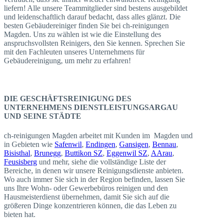
liefern! Alle unsere Teammitglieder sind bestens ausgebildet
und leidenschaftlich darauf bedacht, dass alles glänzt. Die
besten Gebäudereiniger finden Sie bei ch-reinigungen
Magden. Uns zu wählen ist wie die Einstellung des
anspruchsvollsten Reinigers, den Sie kennen. Sprechen Sie
mit den Fachleuten unseres Unternehmens für
Gebäudereinigung, um mehr zu erfahren!
DIE GESCHÄFTSREINIGUNG DES
UNTERNEHMENS DIENSTLEISTUNGSARGAU
UND SEINE STÄDTE
ch-reinigungen Magden arbeitet mit Kunden im Magden und
in Gebieten wie
Safenwil
,
Endingen
,
Gansigen
,
Bennau
,
Bisisthal
,
Brunegg
,
Buttikon SZ
,
Eggenwil SZ
,
AArau
,
Feusisberg
und mehr, siehe die vollständige Liste der
Bereiche, in denen wir unsere Reinigungsdienste anbieten.
Wo auch immer Sie sich in der Region befinden, lassen Sie
uns Ihre Wohn- oder Gewerbebüros reinigen und den
Hausmeisterdienst übernehmen, damit Sie sich auf die
größeren Dinge konzentrieren können, die das Leben zu
bieten hat.