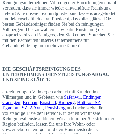
Reinigungsunternehmen Villmergenler Einrichtungen darauf
vertrauen, dass sie immer wieder einwandfreie Reinigung
liefern! Alle unsere Teammitglieder sind bestens ausgebildet
und leidenschaftlich darauf bedacht, dass alles glänzt. Die
besten Gebäudereiniger finden Sie bei ch-reinigungen
Villmergen. Uns zu wählen ist wie die Einstellung des
anspruchsvollsten Reinigers, den Sie kennen. Sprechen Sie
mit den Fachleuten unseres Unternehmens für
Gebäudereinigung, um mehr zu erfahren!
DIE GESCHÄFTSREINIGUNG DES
UNTERNEHMENS DIENSTLEISTUNGSARGAU
UND SEINE STÄDTE
ch-reinigungen Villmergen arbeitet mit Kunden im
Villmergen und in Gebieten wie
Safenwil
,
Endingen
,
Gansigen
,
Bennau
,
Bisisthal
,
Brunegg
,
Buttikon SZ
,
Eggenwil SZ
,
AArau
,
Feusisberg
und mehr, siehe die
vollständige Liste der Bereiche, in denen wir unsere
Reinigungsdienste anbieten. Wo auch immer Sie sich in der
Region befinden, lassen Sie uns Ihre Wohn- oder
Gewerbebüros reinigen und den Hausmeisterdienst