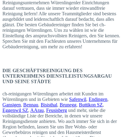
Reinigungsunternehmen Würenlingenler Einrichtungen
darauf vertrauen, dass sie immer wieder einwandfreie
Reinigung liefern! Alle unsere Teammitglieder sind bestens
ausgebildet und leidenschaftlich darauf bedacht, dass alles
glänzt. Die besten Gebäudereiniger finden Sie bei ch-
reinigungen Würenlingen. Uns zu wählen ist wie die
Einstellung des anspruchsvollsten Reinigers, den Sie kennen.
Sprechen Sie mit den Fachleuten unseres Unternehmens für
Gebäudereinigung, um mehr zu erfahren!
DIE GESCHÄFTSREINIGUNG DES
UNTERNEHMENS DIENSTLEISTUNGSARGAU
UND SEINE STÄDTE
ch-reinigungen Würenlingen arbeitet mit Kunden im
Würenlingen und in Gebieten wie
Safenwil
,
Endingen
,
Gansigen
,
Bennau
,
Bisisthal
,
Brunegg
,
Buttikon SZ
,
Eggenwil SZ
,
AArau
,
Feusisberg
und mehr, siehe die
vollständige Liste der Bereiche, in denen wir unsere
Reinigungsdienste anbieten. Wo auch immer Sie sich in der
Region befinden, lassen Sie uns Ihre Wohn- oder
Gewerbebüros reinigen und den Hausmeisterdienst